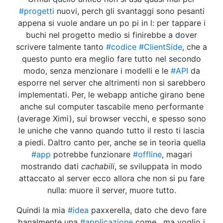
#progetti
nuovi, perch gli svantaggi sono pesanti
appena si vuole andare un po pi in l: per tappare i
buchi nel progetto medio si finirebbe a dover
scrivere talmente tanto
#codice
#ClientSide
, che a
questo punto era meglio fare tutto nel secondo
modo, senza menzionare i modelli e le
#API
da
esporre nel server che altrimenti non si sarebbero
implementati. Per, le webapp antiche girano bene
anche sul computer tascabile meno performante
(average Ximi), sui browser vecchi, e spesso sono
le uniche che vanno quando tutto il resto ti lascia
a piedi. Daltro canto per, anche se in teoria quella
#app
potrebbe funzionare
#offline
, magari
mostrando dati
cachabili
, se sviluppata in modo
attaccato al server ecco allora che non si pu fare
nulla: muore il server, muore tutto.
Quindi la mia
#idea
paxxerella, dato che devo fare
banalmente una
#applicazione
come , ma voglio i