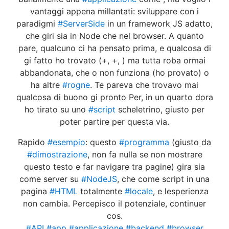
vantaggi appena millantati: sviluppare con i
paradigmi
#ServerSide
in un framework JS adatto,
che giri sia in Node che nel browser. A quanto
pare, qualcuno ci ha pensato prima, e qualcosa di
gi fatto ho trovato (+, +, ) ma tutta roba ormai
abbandonata, che o non funziona (ho provato) o
ha altre
#rogne
. Te pareva che trovavo mai
qualcosa di buono gi pronto Per, in un quarto dora
ho tirato su uno
#script
scheletrino, giusto per
poter partire per questa via.
Rapido
#esempio
: questo
#programma
(giusto da
#dimostrazione
, non fa nulla se non mostrare
questo testo e far navigare tra pagine) gira sia
come server su
#NodeJS
, che come script in una
pagina
#HTML
totalmente
#locale
, e lesperienza
non cambia. Percepisco il potenziale, continuer
cos.
#API
#app
#applicazione
#backend
#browser