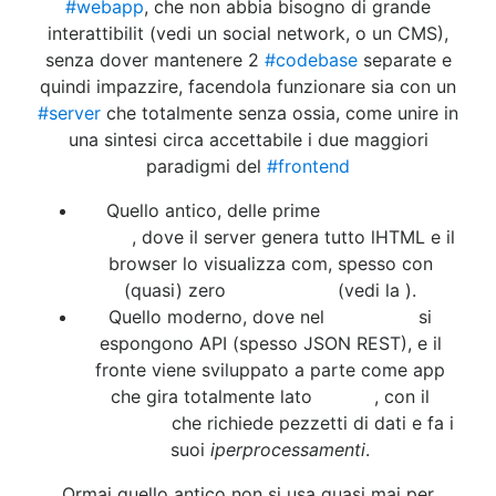
#webapp
, che non abbia bisogno di grande
interattibilit (vedi un social network, o un CMS),
senza dover mantenere 2
#codebase
separate e
quindi impazzire, facendola funzionare sia con un
#server
che totalmente senza ossia, come unire in
una sintesi circa accettabile i due maggiori
paradigmi del
#frontend
Quello antico, delle prime
#piattaforme
#web
, dove il server genera tutto lHTML e il
browser lo visualizza com, spesso con
(quasi) zero
#JavaScript
(vedi la ).
Quello moderno, dove nel
#backend
si
espongono API (spesso JSON REST), e il
fronte viene sviluppato a parte come app
che gira totalmente lato
#client
, con il
#browser
che richiede pezzetti di dati e fa i
suoi
iperprocessamenti
.
Ormai quello antico non si usa quasi mai per