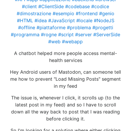
#client
#ClientSide
#codebase
#codice
#dimostrazione
#esempio
#frontend
#genio
#HTML
#idea
#JavaScript
#locale
#NodeJS
#offline
#piattaforme
#problema
#progetti
#programma
#rogne
#script
#server
#ServerSide
#web
#webapp
A chatbot helped more people access mental-
health services
Hey Android users of Mastodon, can someone tell
me how to prevent "Load Missing Posts" segment
in my feed
The issue is, whenever I click, it scrolls up (to the
latest post in my feed) and so I have to scroll
down all the way back to post that I was reading
before clicking it.
So I'm looking for a solution where either clicking